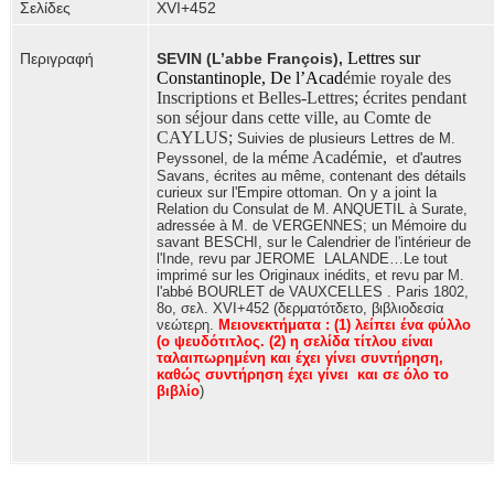
Σελίδες
XVI+452
Lettres sur
Περιγραφή
SEVIN (L’abbe François),
Constantinople, De l’Acad
émie royale des
Inscriptions et Belles-Lettres; écrites pendant
son séjour dans cette ville, au Comte de
CAYLUS;
Suivies de plusieurs Lettres de M.
éme Académie,
Peyssonel, de la m
et d'autres
Savans, écrites au même, contenant des détails
curieux sur l'Empire ottoman. On y a joint la
Relation du Consulat de M. ANQUETIL à Surate,
adressée à M. de VERGENNES; un Mémoire du
savant BESCHI, sur le Calendrier de l'intérieur de
l'Inde, revu par JEROME
LALANDE…Le tout
imprimé sur les Originaux inédits, et revu par M.
l'abbé BOURLET de VAUXCELLES . Paris 1802,
8ο, σελ. XVI
+452 (δερματότδετο, βιβλιοδεσία
νεώτερη.
Μειονεκτήματα : (1) λείπει ένα φύλλο
(ο ψευδότιτλος. (2) η σελίδα τίτλου είναι
ταλαιπωρημένη και έχει γίνει συντήρηση,
καθώς συντήρηση έχει γίνει
και σε όλο το
βιβλίο
)