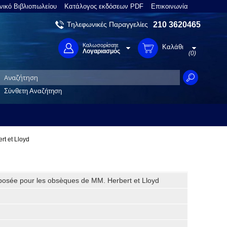
νικό Βιβλιοπωλείου
Κατάλογος εκδόσεων PDF
Επικοινωνία
Τηλεφωνικές Παραγγελίες
210 3620465
Καλωσορίσατε
Καλάθι
Λογαριασμός
(0)
Σύνθετη Αναζήτηση
t et Lloyd
osée pour les obsèques de MM. Herbert et Lloyd