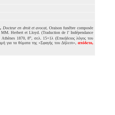
,
Docteur en droit et avocat
, Oraison funèbre composée
 MM. Herbert et Lloyd. (Traduction de l’ Indépendance
ο
. Ath
è
nes
1870, 8
, σελ. 15+1λ (Επικήδειος λόγος του
ιμή για τα θύματα της «Σφαγής του Δήλεσι»,
απόδετο,