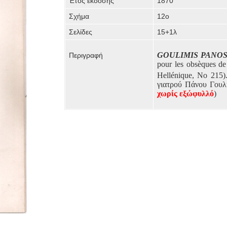
Έτος έκδοσης
1870
Σχήμα
12ο
Σελίδες
15+1λ
GOULIMIS PANOS
Περιγραφή
pour les obsèques de
Hellénique, No 215)
γιατρού Πάνου Γουλ
χωρίς εξώφυλλό
)