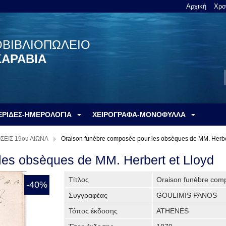
Αρχική
Χρο
ΟΒΙΒΛΙΟΠΩΛΕΙΟ
ΚΑΡΑΒΙΑ
ΕΡΙΔΕΣ-ΗΜΕΡΟΛΟΓΙΑ
ΧΕΙΡΟΓΡΑΦΑ-ΜΟΝΟΦΥΛΛΑ
ΣΕΙΣ 19ου ΑΙΩΝΑ
Oraison funèbre composée pour les obsèques de MM. Herber
les obsèques de MM. Herbert et Lloyd
Τίτλος
Oraison funèbre comp
-40%
Συγγραφέας
GOULIMIS PANOS
Τόπος έκδοσης
ATHENES