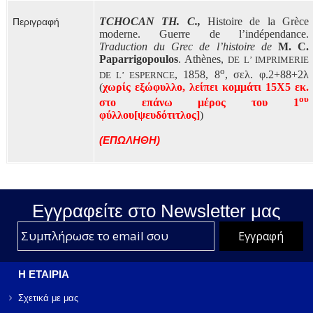
TCHOCAN TH. C.,
Histoire de la Grèce
Περιγραφή
moderne. Guerre de l’indépendance.
Traduction du Grec de l’histoire de
M. C.
Paparrigopoulos
. Ath
è
nes
,
DE
L
’
IMPRIMERIE
ο
, 1858, 8
, σελ. φ.2+88+2λ
DE
L
’
ESPERNCE
(
χωρίς εξώφυλλο, λείπει κομμάτι 15Χ5 εκ.
ου
στο επάνω μέρος του 1
φύλλου[ψευδότιτλος]
)
(ΕΠΩΛΗΘΗ)
Εγγραφείτε στο Νewsletter μας
Η ΕΤΑΙΡΙΑ
Σχετικά με μας