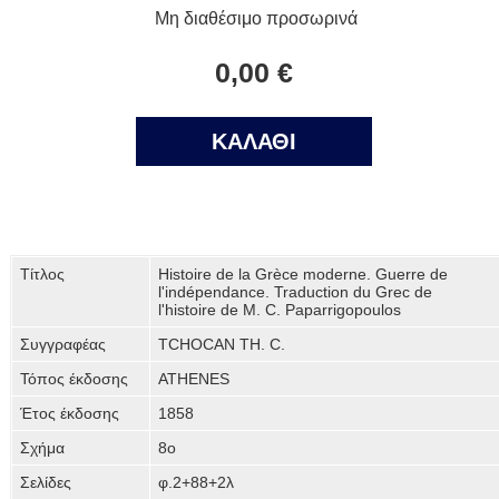
Μη διαθέσιμο προσωρινά
0,00 €
ΚΑΛΑΘΙ
Τίτλος
Histoire de la Grèce moderne. Guerre de
l'indépendance. Traduction du Grec de
l'histoire de M. C. Paparrigopoulos
Συγγραφέας
TCHOCAN TH. C.
Τόπος έκδοσης
ATHENES
Έτος έκδοσης
1858
Σχήμα
8o
Σελίδες
φ.2+88+2λ