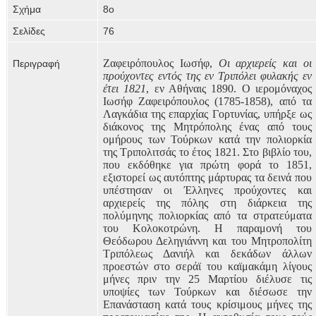
Σχήμα
8ο
Σελίδες
76
Ζαφειρόπουλος Ιωσήφ,
Οι αρχιερείς και οι
Περιγραφή
προύχοντες εντός της εν Τριπόλει φυλακής εν
έτει 1821
, εν Αθήναις 1890. Ο ιερομόναχος
Ιωσήφ Ζαφειρόπουλος (1785-1858), από τα
Λαγκάδια της επαρχίας Γορτυνίας, υπήρξε ως
διάκονος της Μητρόπολης ένας από τους
ομήρους των Τούρκων κατά την πολιορκία
της Τριπολιτσάς το έτος 1821. Στο βιβλίο του,
που εκδόθηκε για πρώτη φορά το 1851,
εξιστορεί ως αυτόπτης μάρτυρας τα δεινά που
υπέστησαν οι Έλληνες προύχοντες και
αρχιερείς της πόλης στη διάρκεια της
πολύμηνης πολιορκίας από τα στρατεύματα
του Κολοκοτρώνη. Η παραμονή του
Θεόδωρου Δεληγιάννη και του Μητροπολίτη
Τριπόλεως Δανιήλ και δεκάδων άλλων
προεστών στο σεράϊ του καϊμακάμη λίγους
μήνες πριν την 25 Μαρτίου διέλυσε τις
υποψίες των Τούρκων και διέσωσε την
Επανάσταση κατά τους κρίσιμους μήνες της