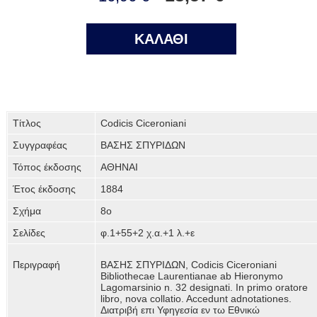
ΚΑΛΑΘΙ
Τίτλος
Codicis Ciceroniani
Συγγραφέας
ΒΑΣΗΣ ΣΠΥΡΙΔΩΝ
Τόπος έκδοσης
ΑΘΗΝΑΙ
Έτος έκδοσης
1884
Σχήμα
8ο
Σελίδες
φ.1+55+2 χ.α.+1 λ.+ε
Περιγραφή
ΒΑΣΗΣ ΣΠΥΡΙΔΩΝ, Codicis Ciceroniani
Bibliothecae Laurentianae ab Hieronymo
Lagomarsinio n. 32 designati. In primo oratore
libro, nova collatio. Accedunt adnotatiοnes.
Διατριβή επι Υφηγεσία εν τω Εθνικώ