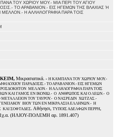
ΑΜΠΑΝΑ ΤΟΥ ΧΩΡΙΟΥ ΜΟΥ.- ΜΙΑ ΠΕΡΙ ΤΟΥ ΑΓΙΟΥ
ΣΙΣ.- ΤΟ ΑΡΑΒΑΝΙΟΝ.- ΕΙΣ ΗΓΕΜΩΝ ΤΗΣ ΒΛΑΧΙΑΣ Ή
ΜΕΛΛΟΝ.- Η ΑΛΛΗΛΟΓΡΑΦΙΑ ΠΑΡΑ ΤΟΙΣ
Μ
ΚΕΙΜ,
Μικρασιατικά. -
Η ΚΑΜΠΑΝΑ ΤΟΥ ΧΩΡΙΟΥ ΜΟΥ.-
ΑΜΦΙΛΟΧΙΟΥ ΠΑΡΑΔΟΣΙΣ.- ΤΟ ΑΡΑΒΑΝΙΟΝ.- ΕΙΣ ΗΓΕΜΩΝ
ΑΠΡΟΣΔΟΚΗΤΟΝ
ΜΕΛΛΟΝ.-
Η ΑΛΛΗΛΟΓΡΑΦΙΑ ΠΑΡΑ ΤΟΙΣ
ΒΩΝ ΚΑΙ ΓΑΜΟΣ ΕΝ ΙΚΟΝΙΩ.-
Ο
ΑΝΘΡΩΠΟΣ ΚΑΙ Ο ΛΕΩΝ.-
Ο
 ΜΕΤΑΛΛΕΙΟΝ ΤΟΥ ΤΑΥΡΟΥ.-
Ο ΝΑΣΡΕΔΙΝ
ΧΩΤΖΑΣ.-
ΟΓΕΝΕΙΑΚΟΥ
ΒΙΟΥ ΤΩΝ ΕΝ ΜΙΚΡΑ ΑΣΙΑ ΕΛΛΗΝΩΝ.-
Η
. Αθήνησι,
,
Σ
ΚΑΙ ΣΟΦΤΑΔΕΣ
ΤΥΠΟΙΣ ΑΔΕΛΦΩΝ ΠΕΡΡΗ
5+1χ.α. (ΗΛΙΟΥ-ΠΟΛΕΜΗ αρ. 1891.407)