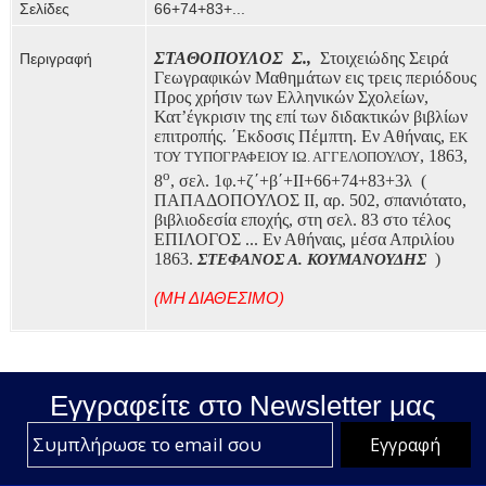
Σελίδες
66+74+83+...
ΣΤΑΘΟΠΟΥΛΟΣ
Σ.,
Στοιχειώδης Σειρά
Περιγραφή
Γεωγραφικών Μαθημάτων εις τρεις περιόδους
Προς χρήσιν των Ελληνικών Σχολείων,
Κατ’έγκρισιν της επί των διδακτικών βιβλίων
επιτροπής. ΄Εκδοσις Πέμπτη. Εν Αθήναις,
ΕΚ
, 1863,
ΤΟΥ ΤΥΠΟΓΡΑΦΕΙΟΥ ΙΩ. ΑΓΓΕΛΟΠΟΥΛΟΥ
ο
8
, σελ. 1φ.+ζ΄+β΄+ΙΙ+66+74+83+3λ
(
ΠΑΠΑΔΟΠΟΥΛΟΣ ΙΙ, αρ. 502, σπανιότατο,
βιβλιοδεσία εποχής, στη σελ. 83 στο τέλος
ΕΠΙΛΟΓΟΣ ... Εν Αθήναις, μέσα Απριλίου
1863.
)
ΣΤΕΦΑΝΟΣ Α. ΚΟΥΜΑΝΟΥΔΗΣ
(ΜΗ ΔΙΑΘΕΣΙΜΟ)
Εγγραφείτε στο Νewsletter μας