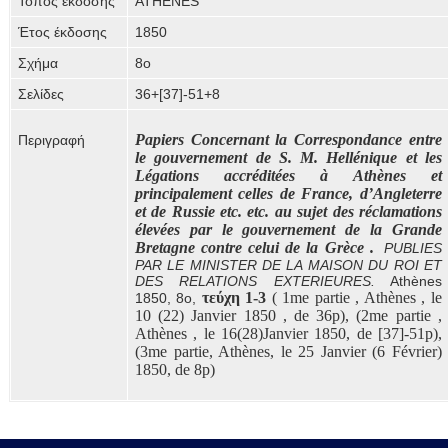
Τόπος έκδοσης
ATHENES
Έτος έκδοσης
1850
Σχήμα
8o
Σελίδες
36+[37]-51+8
Papiers Concernant la Correspondance entre
Περιγραφή
le gouvernement de S. M. Hellénique et les
Légations accréditées à Athènes et
principalement celles de France, d’Angleterre
et de Russie etc. etc. au sujet des réclamations
élevées par le gouvernement de la Grande
Bretagne contre celui de la Grèce .
PUBLIES
PAR LE MINISTER DE LA MAISON DU ROI ET
DES RELATIONS EXTERIEURES.
Athènes
τεύχη
1-3
( 1me partie , Athènes , le
1850, 8o,
10 (22) Janvier 1850 , de 36p), (2me partie ,
Athènes , le 16(28)Janvier 1850, de [37]-51p),
(3me partie, Athènes, le 25 Janvier (6 Février)
1850, de 8p)