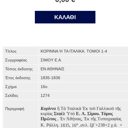
ΚΑΛΑΘΙ
Τίτλος
ΚΟΡΙΝΝΑ Ή ΤΑ ΙΤΑΛΙΚΑ. ΤΟΜΟΙ 1-4
Συγγραφέας
ΣΙΜΟΥ Ε.Α.
Τόπος έκδοσης
ΕΝ ΑΘΗΝΑΙΣ
Έτος έκδοσης
1835-1836
Σχήμα
16ο
Σελίδες
1274
Κορίννα
ἢ
Τὰ
Ἰταλικὰ
Ἐκ
τοῡ
Γαλλικοῡ
τῆς
Περιγραφή
κυρίας
Σταὲλ
Ὑπὸ
Ε
.
Α
.
Σίμου
.
Τόμος
Πρῶτος
,
Ἐν
Ἀθήναις
,
Ἐκ
τῆς
Τυπογραφίας
ο
Κ
.
Ράλλη
.
1835, 16
,σελ. ξβ΄+238+2 χ.ἀ.
+