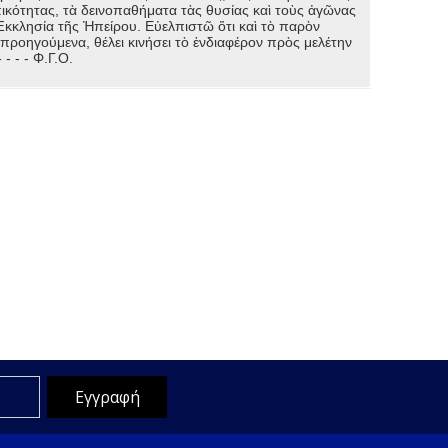
κότητας, τὰ δεινοπαθήματα τὰς θυσίας καὶ τοὺς ἀγῶνας
Ἐκκλησία τῆς Ἠπείρου. Εὐελπιστῶ ὅτι καὶ τὸ παρὸν
προηγούμενα, θέλει κινήσει τὸ ἐνδιαφέρον πρὸς μελέτην
 - - - Φ.Γ.Ο.