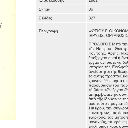
Έτος έκδοσης
1982
Σχήμα
8ο
Σελίδες
327
Περιγραφή
ΦΩΤΙΟΥ Γ. ΟΙΚΟΝΟΜΟ
ΙΔΡΥΣΙΣ, ΟΡΓΑΝΩΣΙΣ,
ΠΡΟΛΟΓΟΣ Μετὰ τὴν 
τῆς Ἠπείρου - Θεσπρ
Κονίτσης, Ἄρτης, Νικ
ἐπεξεργασία καὶ ἡ ἀν
ἐργασίαν, ὥστε νὰ δοθ
ἱστορίας τῆς Ἐκκλησία
ἀνεξάρτητοι τῆς θελή
τοιαύτης προσπαθείας
χρόνον, ἐθεώρησα σκ
παρουσίασιν τοῦ παρ
τῇ βάσει τῶν ἐργασι
ἀπηκριβωμένην, σύντο
ἀπὸ τῆς ἰδρύσεως της
μου τοῦτο πραγματεύο
Ἠπείρου, τὴν συγκρότ
κοινοτήτων, τὰς ἐπισ
ἐξάρχους, τὰς μητροπ
μοναχοὺς, τὰ ἱερὰ κει
ἐκκλησιαστικοὺς συγγ