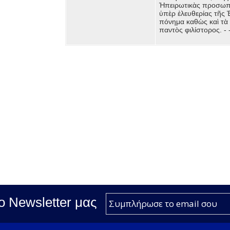
Ἠπειρωτικὰς προσωπι
ὑπὲρ ἐλευθερίας τῆς 
πόνημα καθὼς καὶ τὰ 
παντὸς φιλίστορος. - -
ο Νewsletter μας