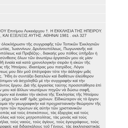
Υ Επιτίμου Λυκειάρχου †. Η ΕΚΚΛΗΣΙΑ ΤΗΣ ΗΠΕΙΡΟΥ.
 ΚΑΙ ΕΞΕΛΙΞΙΣ ΑΥΤΗΣ. ΑΘΗΝΑΙ 1981 . σελ 327
ὁλοκλήρωσιν τῆς συγγραφῆς τῶν Τοπικῶν Ἐκκλησιῶν
ωτίας, Ἰωαννίνων, Δρυϊνουπόλεως, Πωγωνιανῆς καὶ
οπόλεως καὶ Πρεβέζης-, διακαής μου πόθος ὑπῆρξεν ἡ
ασύνθεσις ὅλων τῶν ἀνωτέρω ἐργασιῶν μου εἰς μίαν
ῆ ἑνιαία καὶ κατὰ χρονολογικὴν σειρὰν ἡ εἰκὼν τῆς
ς τῆς Ἠπείρου, ἰδιαιτέρας μου πατρίδος. Λόγοι
σεως μου δὲν μοῦ ἐπέτρεψαν τότε τὴν ἀάληψιν μιᾶς
. Ἤδη ἐν συντάξει διατελών καὶ διαθέτων ἐλεύθερον
όπιμον νὰ ἀσχοληθῶ μὲ τὴν συγγραφὴν καὶ τὴν
όντος ἔργου. Διὰ τῆς ἐργασίας ταύτης προσεπάθησα ἐπὶ
ῶν μου καὶ ἄλλων νεωτέρων πηγῶν νὰ δώσω σαφῆ,
μον καὶ ἐνιαίαν τὴν εἰκόνα τῆς Έκκλησίας τῆς Ἠπείρου
 μέχρι τῶν καθ' ἡμᾶς χρόνων. Εἰδικώτερον εἰς τὸ ἔργον
μαι τὴν γεωγραφικὴν καὶ προχριστιανικὴν θεώρησιν τῆς
ησιν τῶν πρώτων εἰς αὐτὴν τῶν χριστιανικῶν
κοπὰς καὶ τοὺς ἐπισκόπους, τὰς ἐξαρχίας καὶ τοὺς
όλεις καὶ τοὺς μητροπολίτας, τὰς μονὰς καὶ τοὺς
μήλια, τοὺς ναοὺς, τοὺς ἁγίους, τοὺς ἑγιογράφους, τοὺς
ραφείς καὶ διδασκάλους τοῦ Γένους, τὰς ἐκκλησιαστικὰς