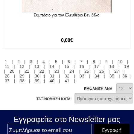
Συμπόσιο για τον Ελευθέριο Βενιζέλο
0,00€
1
|
2
|
3
|
4
|
5
|
6
|
7
|
8
|
9
|
10
|
11
|
12
|
13
|
14
|
15
|
16
|
17
|
18
|
19
|
20
|
21
|
22
|
23
|
24
|
25
|
26
|
27
|
28
|
29
|
30
|
31
|
32
|
33
|
34
|
35
|
36
|
37
|
38
|
39
|
40
|
41
|
ΕΜΦΑΝΙΣΗ ΑΝΑ
ΤΑΞΙΝΟΜΗΣΗ ΚΑΤΑ
Εγγραφείτε στο Νewsletter μας