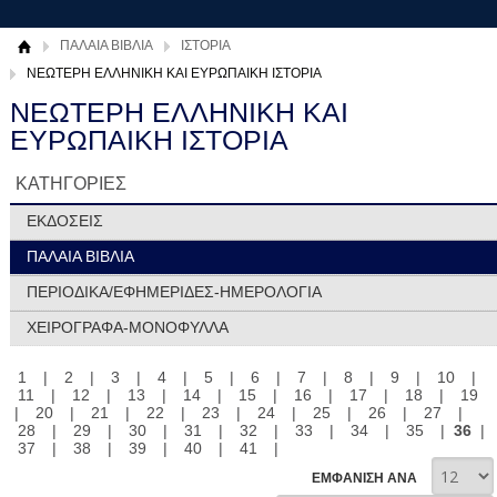
ΠΑΛΑΙΑ ΒΙΒΛΙΑ
ΙΣΤΟΡΙΑ
ΝΕΩΤΕΡΗ ΕΛΛΗΝΙΚΗ ΚΑΙ ΕΥΡΩΠΑΙΚΗ ΙΣΤΟΡΙΑ
ΝΕΩΤΕΡΗ ΕΛΛΗΝΙΚΗ ΚΑΙ
ΕΥΡΩΠΑΙΚΗ ΙΣΤΟΡΙΑ
ΚΑΤΗΓΟΡΙΕΣ
ΕΚΔΟΣΕΙΣ
ΠΑΛΑΙΑ ΒΙΒΛΙΑ
ΠΕΡΙΟΔΙΚΑ/ΕΦΗΜΕΡΙΔΕΣ-ΗΜΕΡΟΛΟΓΙΑ
ΧΕΙΡΟΓΡΑΦΑ-ΜΟΝΟΦΥΛΛΑ
1
|
2
|
3
|
4
|
5
|
6
|
7
|
8
|
9
|
10
|
11
|
12
|
13
|
14
|
15
|
16
|
17
|
18
|
19
|
20
|
21
|
22
|
23
|
24
|
25
|
26
|
27
|
28
|
29
|
30
|
31
|
32
|
33
|
34
|
35
|
36
|
37
|
38
|
39
|
40
|
41
|
ΕΜΦΑΝΙΣΗ ΑΝΑ