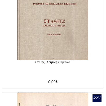
Στάθης, Κρητική κωμωδία
0,00€
-22%