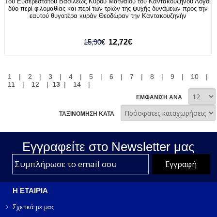
Του Ευσεβεστάτου Βασιλέως Κυρού Ματθαίου του Καντακουζηνού Λόγοι
δύο περί φιλομαθίας και περί των τριών της ψυχής δυνάμεων προς την
εαυτού θυγατέρα κυράν Θεοδώραν την Καντακουζηνήν
15,90€
12,72€
1
|
2
|
3
|
4
|
5
|
6
|
7
|
8
|
9
|
10
|
11
|
12
|
13
|
14
|
ΕΜΦΑΝΙΣΗ ΑΝΑ
ΤΑΞΙΝΟΜΗΣΗ ΚΑΤΑ
Εγγραφείτε στο Νewsletter μας
Η ΕΤΑΙΡΙΑ
Σχετικά με μας