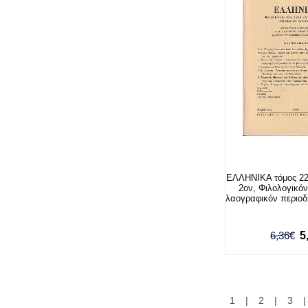
ΕΛΛΗΝΙΚΑ τόμος 22
2ον, Φιλολογικόν
λαογραφικόν περιο
6,36€
5
1
|
2
|
3