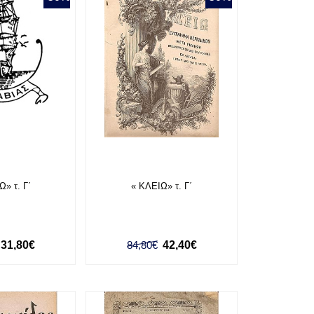
Ω» τ. Γ΄
« ΚΛΕΙΩ» τ. Γ΄
31,80€
84,80€
42,40€