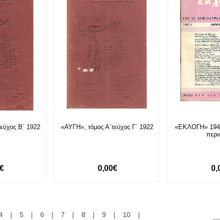
εύχος Β΄ 1922
«ΑΥΓΗ», τόμος Α΄τεύχος Γ΄ 1922
«ΕΚΛΟΓΗ» 1945
περι
0€
0,00€
0,
4
|
5
|
6
|
7
|
8
|
9
|
10
|