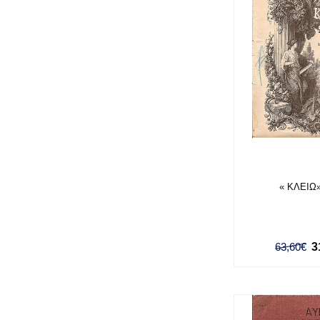
« ΚΛΕΙΩ» 
63,60€
3