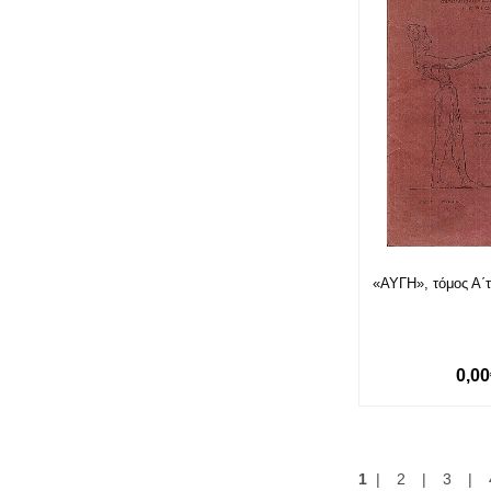
«ΑΥΓΗ», τόμος Α΄τ
0,0
1
|
2
|
3
|