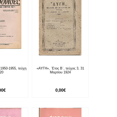
950-1955, τεύχη
«ΑΥΓΗ», ΄Ετος Β΄, τεύχος 3, 31
-20
Μαρτίου 1924
00€
0,00€