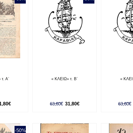
τ. Α΄
« ΚΛΕΙΩ» τ. Β΄
« ΚΛΕΙ
1,80€
63,60€
31,80€
63,60€
-50%