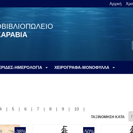
Αρχική
Χρο
ΟΒΙΒΛΙΟΠΩΛΕΙΟ
ΚΑΡΑΒΙΑ
ΕΡΙΔΕΣ-ΗΜΕΡΟΛΟΓΙΑ
ΧΕΙΡΟΓΡΑΦΑ-ΜΟΝΟΦΥΛΛΑ
4
|
5
|
6
|
7
|
8
|
9
|
10
|
ΤΑΞΙΝΟΜΗΣΗ ΚΑΤΑ
-38%
-50%