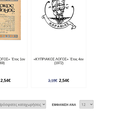
ΓΟΣ» ΄Ετος 1ον
«ΚΥΠΡΙΑΚΟΣ ΛΟΓΟΣ» ΄Ετος 4ον
969)
(1972)
2,54€
3,18€
2,54€
ΕΜΦΑΝΙΣΗ ΑΝΑ