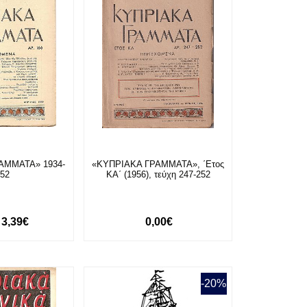
ΑΜΜΑΤΑ» 1934-
«ΚΥΠΡΙΑΚΑ ΓΡΑΜΜΑΤΑ», ΄Ετος
952
ΚΑ΄ (1956), τεύχη 247-252
3,39€
0,00€
-20%