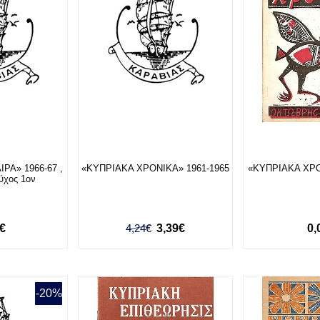
ΡΑ» 1966-67 ,
«ΚΥΠΡΙΑΚΑ ΧΡΟΝΙΚΑ» 1961-1965
«ΚΥΠΡΙΑΚΑ ΧΡΟ
εύχος 1ον
0€
4,24€
3,39€
0,
-20%