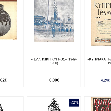
« ΕΛΛΗΝΙΚΗ ΚΥΠΡΟΣ» (1949-
«ΚΥΠΡΙΑΚΑ ΓΡ
1950)
1
,02€
0,00€
4,24€
-20%