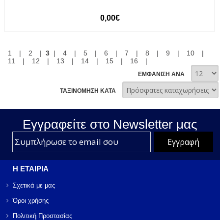
0,00€
1
|
2
|
3
|
4
|
5
|
6
|
7
|
8
|
9
|
10
|
11
|
12
|
13
|
14
|
15
|
16
|
ΕΜΦΑΝΙΣΗ ΑΝΑ
ΤΑΞΙΝΟΜΗΣΗ ΚΑΤΑ
Εγγραφείτε στο Νewsletter μας
Η ΕΤΑΙΡΙΑ
Σχετικά με μας
Όροι χρήσης
Πολιτική Προστασίας