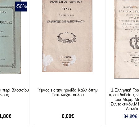
-50%
αι περί Βλοσσίου
΄Υμνος εις την ηρωΐδα Καλλιόπην
1.Ελληνική Γρα
άνους
Παπαλεξοπούλου
προεκδοθείσα, ν
τρία Μέρη. Μ
Συντακτικόν.Μέ
Διαλέκ
1,80€
0,00€
84,80€