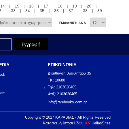
14
|
15
|
16
|
17
|
18
|
19
|
20
|
2
|
33
|
34
|
35
|
36
|
37
|
38
|
39
ΕΜΦΑΝΙΣΗ ΑΝΑ
EDIA
ΕΠΙΚΟΙΝΩΝΙΑ
Διεύθυνση: Ασκληπιού 35
ook
ΤΚ: 10680
Τηλ: 2103620465
ram
Φαξ: 2103620465
info@rarebooks.com.gr
Copyright © 2017 ΚΑΡΑΒΙΑΣ - All Rights Reserved
Κατασκευή Ιστοσελίδων
HellasSites