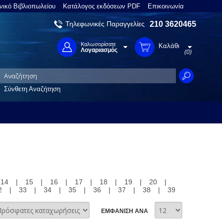
νικό Βιβλιοπωλείου
Κατάλογος εκδόσεων PDF
Επικοινωνία
Τηλεφωνικές Παραγγελίες
210 3620465
Καλωσορίσατε
Καλάθι
Λογαριασμός
(0)
Σύνθετη Αναζήτηση
14
|
15
|
16
|
17
|
18
|
19
|
20
|
2
|
33
|
34
|
35
|
36
|
37
|
38
|
39
ΕΜΦΑΝΙΣΗ ΑΝΑ