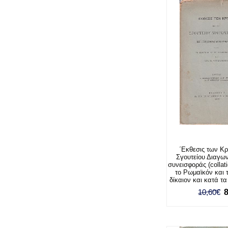
΄Εκθεσις των Κρ
Σγουτείου Διαγων
συνεισφοράς (collati
το Ρωμαϊκόν και 
δίκαιον και κατά τ
10,60€