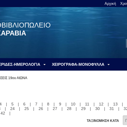
Αρχική
Χρο
ΟΒΙΒΛΙΟΠΩΛΕΙΟ
ΚΑΡΑΒΙΑ
ΕΡΙΔΕΣ-ΗΜΕΡΟΛΟΓΙΑ
ΧΕΙΡΟΓΡΑΦΑ-ΜΟΝΟΦΥΛΛΑ
ΣΕΙΣ 19ου ΑΙΩΝΑ
4
|
5
|
6
|
7
|
8
|
9
|
10
|
11
|
12
|
13
|
3
|
24
|
25
|
26
|
27
|
28
|
29
|
30
|
31
|
3
42
|
ΤΑΞΙΝΟΜΗΣΗ ΚΑΤΑ