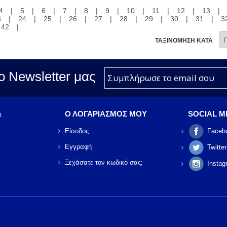
4
|
5
|
6
|
7
|
8
|
9
|
10
|
11
|
12
|
13
|
3
|
24
|
25
|
26
|
27
|
28
|
29
|
30
|
31
|
3
42
|
ΤΑΞΙΝΟΜΗΣΗ ΚΑΤΑ
ο Νewsletter μας
&
Ο ΛΟΓΑΡΙΑΣΜΟΣ ΜΟΥ
SOCIAL M
Είσοδος
Faceb
Εγγραφή
Twitter
Ξεχάσατε τον κωδικό σας;
Instag