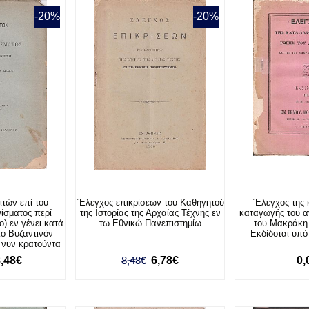
-20%
-20%
ιτών επί του
΄Ελεγχος επικρίσεων του Καθηγητού
΄Ελεγχος της
ίσματος περί
της Ιστορίας της Αρχαίας Τέχνης εν
καταγωγής του 
o) εν γένει κατά
τω Εθνικώ Πανεπιστημίω
του Μακράκη
το Βυζαντινόν
Εκδίδοται υπό
α νυν κρατούντα
8,48€
8,48€
6,78€
0,