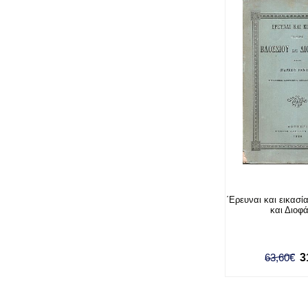
΄Ερευναι και εικασί
και Διοφ
63,60€
3