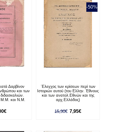
-50%
 κατά Δαρβίνον
΄Ελεγχος των κρίσεων περί των
ανθρώπου και των
Ιστοριών αυτού (του Ελλην. Έθνους
 διδασκαλιών.
και των ανατολ.Εθνών και της
 Μ.Μ. και Ν.Μ.
αρχ.Ελλάδος)
00€
15,90€
7,95€