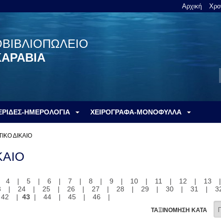
Αρχική
Χρο
ΟΒΙΒΛΙΟΠΩΛΕΙΟ
ΚΑΡΑΒΙΑ
ΕΡΙΔΕΣ-ΗΜΕΡΟΛΟΓΙΑ
ΧΕΙΡΟΓΡΑΦΑ-ΜΟΝΟΦΥΛΛΑ
ΙΚΟ ΔΙΚΑΙΟ
ΚΑΙΟ
|
4
|
5
|
6
|
7
|
8
|
9
|
10
|
11
|
12
|
13
3
|
24
|
25
|
26
|
27
|
28
|
29
|
30
|
31
|
3
42
|
43
|
44
|
45
|
46
|
ΤΑΞΙΝΟΜΗΣΗ ΚΑΤΑ