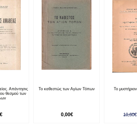
είας. Απάντησις
Το καθεστώς των Αγίων Τόπων
Το μυστήριο
 του θεσμού των
λων
0€
0,00€
10,60€