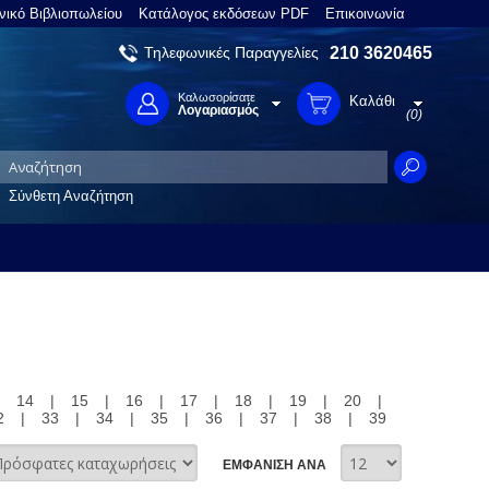
νικό Βιβλιοπωλείου
Κατάλογος εκδόσεων PDF
Επικοινωνία
Τηλεφωνικές Παραγγελίες
210 3620465
Καλωσορίσατε
Καλάθι
Λογαριασμός
(0)
Σύνθετη Αναζήτηση
|
14
|
15
|
16
|
17
|
18
|
19
|
20
|
2
|
33
|
34
|
35
|
36
|
37
|
38
|
39
ΕΜΦΑΝΙΣΗ ΑΝΑ