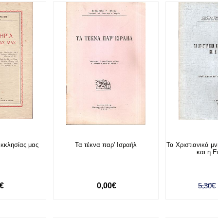
Εκκλησίας μας
Τα τέκνα παρ' Ισραήλ
Τα Χριστιανικά μ
και η 
0€
0,00€
5,30€