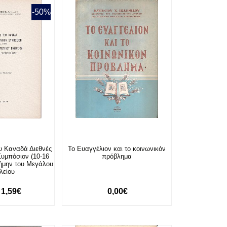
-50%
ου Καναδά Διεθνές
Το Ευαγγέλιον και το κοινωνικόν
Συμπόσιον (10-16
πρόβλημα
μνήμην του Μεγάλου
λείου
1,59€
0,00€