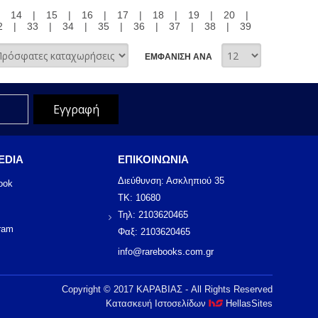
|
14
|
15
|
16
|
17
|
18
|
19
|
20
|
2
|
33
|
34
|
35
|
36
|
37
|
38
|
39
ΕΜΦΑΝΙΣΗ ΑΝΑ
EDIA
ΕΠΙΚΟΙΝΩΝΙΑ
Διεύθυνση: Ασκληπιού 35
ook
ΤΚ: 10680
Τηλ: 2103620465
ram
Φαξ: 2103620465
info@rarebooks.com.gr
Copyright © 2017 ΚΑΡΑΒΙΑΣ - All Rights Reserved
Κατασκευή Ιστοσελίδων
HellasSites