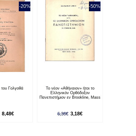
-20%
-50%
ν του Γολγοθά
Το νέον «Αθήναιον» ήτοι το
Ελληνικόν Ορθόδοξον
Πανεπιστήμιον εν Brookline, Mass
8,48€
6,36€
3,18€