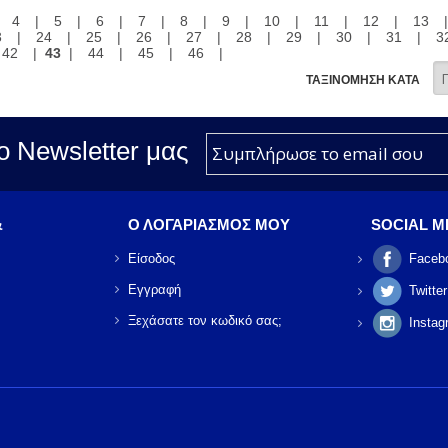
|
4
|
5
|
6
|
7
|
8
|
9
|
10
|
11
|
12
|
13
3
|
24
|
25
|
26
|
27
|
28
|
29
|
30
|
31
|
3
42
|
43
|
44
|
45
|
46
|
ΤΑΞΙΝΟΜΗΣΗ ΚΑΤΑ
ο Νewsletter μας
&
Ο ΛΟΓΑΡΙΑΣΜΟΣ ΜΟΥ
SOCIAL M
Είσοδος
Faceb
Εγγραφή
Twitter
Ξεχάσατε τον κωδικό σας;
Instag