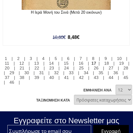
Η Ιερά Μονή του Σινά (Μετά 20 εικόνων)
10,60€
8,48€
1
|
2
|
3
|
4
|
5
|
6
|
7
|
8
|
9
|
10
|
11
|
12
|
13
|
14
|
15
|
16
|
17
|
18
|
19
|
20
|
21
|
22
|
23
|
24
|
25
|
26
|
27
|
28
|
29
|
30
|
31
|
32
|
33
|
34
|
35
|
36
|
37
|
38
|
39
|
40
|
41
|
42
|
43
|
44
|
45
|
46
|
ΕΜΦΑΝΙΣΗ ΑΝΑ
ΤΑΞΙΝΟΜΗΣΗ ΚΑΤΑ
Εγγραφείτε στο Νewsletter μας