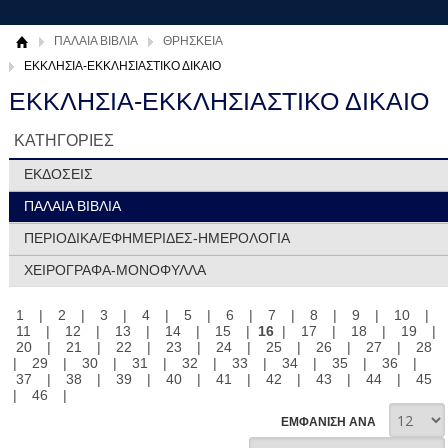
ΠΑΛΑΙΑ ΒΙΒΛΙΑ
ΘΡΗΣΚΕΙΑ
ΕΚΚΛΗΣΙΑ-ΕΚΚΛΗΣΙΑΣΤΙΚΟ ΔΙΚΑΙΟ
ΕΚΚΛΗΣΙΑ-ΕΚΚΛΗΣΙΑΣΤΙΚΟ ΔΙΚΑΙΟ
ΚΑΤΗΓΟΡΙΕΣ
ΕΚΔΟΣΕΙΣ
ΠΑΛΑΙΑ ΒΙΒΛΙΑ
ΠΕΡΙΟΔΙΚΑ/ΕΦΗΜΕΡΙΔΕΣ-ΗΜΕΡΟΛΟΓΙΑ
ΧΕΙΡΟΓΡΑΦΑ-ΜΟΝΟΦΥΛΛΑ
1
|
2
|
3
|
4
|
5
|
6
|
7
|
8
|
9
|
10
|
11
|
12
|
13
|
14
|
15
|
16
|
17
|
18
|
19
|
20
|
21
|
22
|
23
|
24
|
25
|
26
|
27
|
28
|
29
|
30
|
31
|
32
|
33
|
34
|
35
|
36
|
37
|
38
|
39
|
40
|
41
|
42
|
43
|
44
|
45
|
46
|
ΕΜΦΑΝΙΣΗ ΑΝΑ