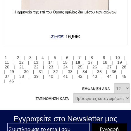
Η ερμηνεία της επί του Όρους ομιλίας δια μέσου των αιώνων
21,20€
16,96€
1
|
2
|
3
|
4
|
5
|
6
|
7
|
8
|
9
|
10
|
11
|
12
|
13
|
14
|
15
|
16
|
17
|
18
|
19
|
20
|
21
|
22
|
23
|
24
|
25
|
26
|
27
|
28
|
29
|
30
|
31
|
32
|
33
|
34
|
35
|
36
|
37
|
38
|
39
|
40
|
41
|
42
|
43
|
44
|
45
|
46
|
ΕΜΦΑΝΙΣΗ ΑΝΑ
ΤΑΞΙΝΟΜΗΣΗ ΚΑΤΑ
Εγγραφείτε στο Νewsletter μας